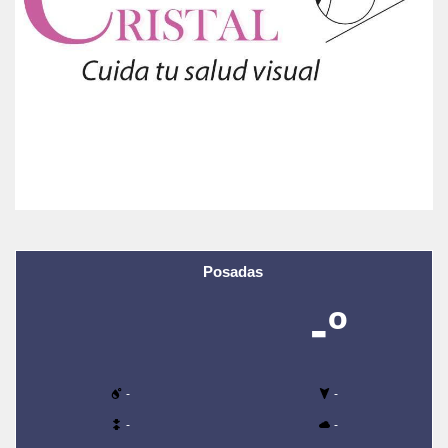
Posadas
-º
-
-
-
-