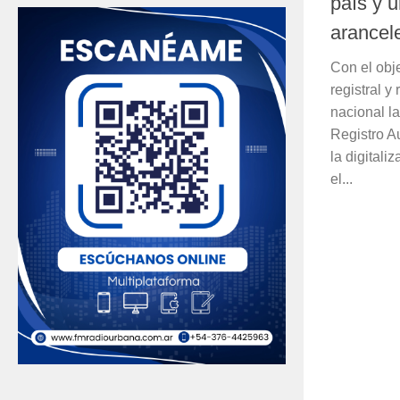
país y 
arancel
Con el obj
registral y
nacional l
Registro A
la digitali
el...