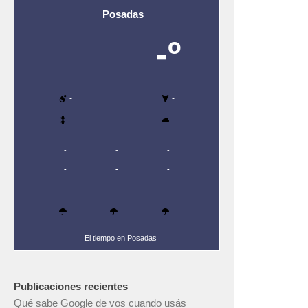
Posadas
-º
-
-
-
-
-
-
-
-
-
-
-
-
-
El tiempo en Posadas
Publicaciones recientes
Qué sabe Google de vos cuando usás