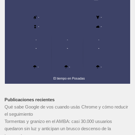
-
-
-
-
-
-
-
-
-
-
-
-
-
El tiempo en Posadas
Publicaciones recientes
Qué sabe Google de vos cuando usás Chrome y cómo reducir
el seguimiento
Tormentas y granizo en el AMBA: casi 30.000 usuarios
quedaron sin luz y anticipan un brusco descenso de la