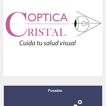
Posadas
-º