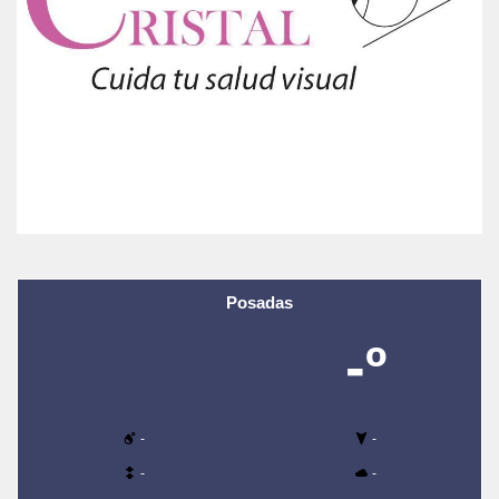
Posadas
-º
-
-
-
-