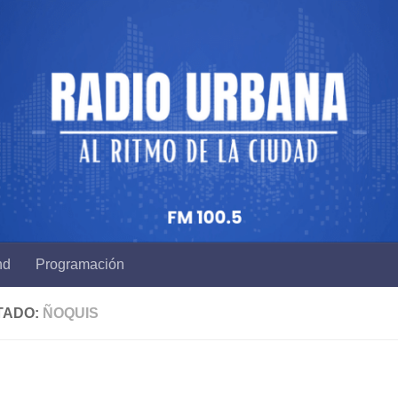
nd
Programación
TADO:
ÑOQUIS