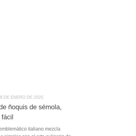
8 DE ENERO DE 2025
de ñoquis de sémola,
 fácil
 emblemático italiano mezcla