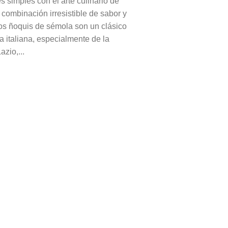
s simples con el arte culinario de
 combinación irresistible de sabor y
Los ñoquis de sémola son un clásico
a italiana, especialmente de la
azio,...