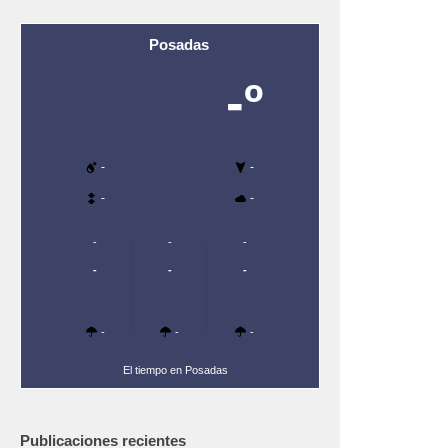
Posadas
-º
-
-
-
-
-
-
-
-
-
-
-
-
-
El tiempo en Posadas
Publicaciones recientes