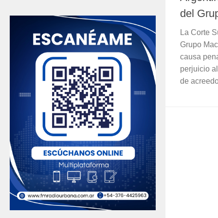
del Gru
La Corte S
Grupo Macr
causa pena
perjuicio 
de acreedo