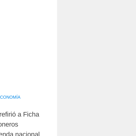
 ECONOMÍA
efirió a Ficha
ioneros
genda nacional