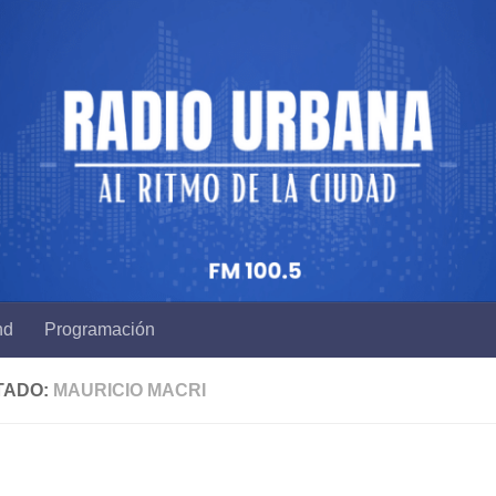
nd
Programación
TADO:
MAURICIO MACRI