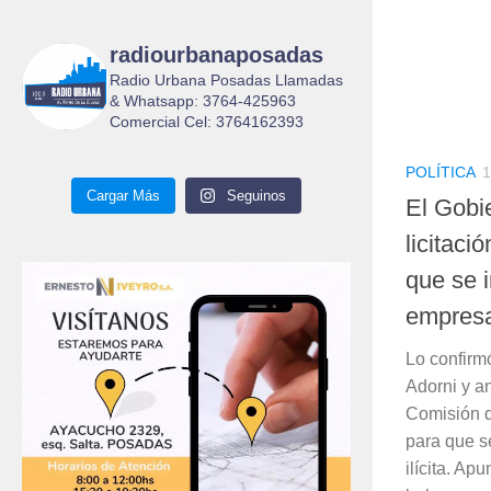
radiourbanaposadas
Radio Urbana Posadas Llamadas
& Whatsapp: 3764-425963
Comercial Cel: 3764162393
POLÍTICA
Cargar Más
Seguinos
El Gobie
licitaci
que se i
empresa
Lo confirm
Adorni y an
Comisión 
para que s
ilícita. A