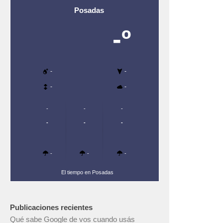
Posadas
-º
-
-
-
-
-
-
-
-
-
-
-
-
-
El tiempo en Posadas
Publicaciones recientes
Qué sabe Google de vos cuando usás