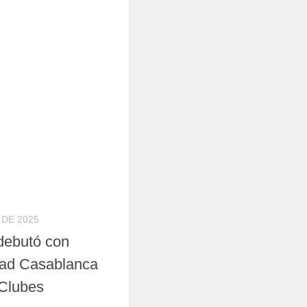
 DE 2025
debutó con
dad Casablanca
 Clubes