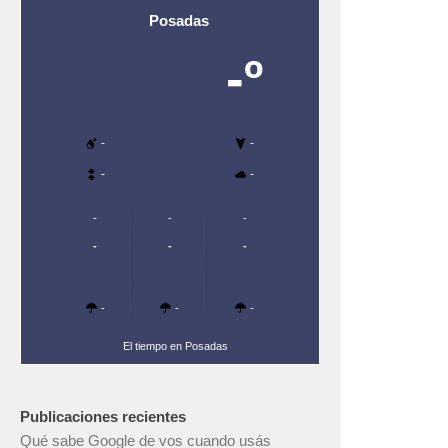
Posadas
-º
-
-
-
-
-
-
-
-
-
-
-
-
-
El tiempo en Posadas
Publicaciones recientes
Qué sabe Google de vos cuando usás