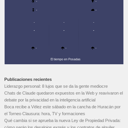
-
-
-
-
-
-
-
-
-
-
-
-
-
El tiempo en Posadas
Publicaciones recientes
Liderazgo personal: 8 lujos que se da la gente mediocre
Chats de Claude quedaron expuestos en la Web y reavivaron el
debate por la privacidad en la inteligencia artificial
Boca recibe a Vélez este sábado en la cancha de Huracán por
el Torneo Clausura: hora, TV y formaciones
Qué cambia si se aprueba la nueva Ley de Propiedad Privada:
cómo serán los desalojos exprés y los contratos de alquiler