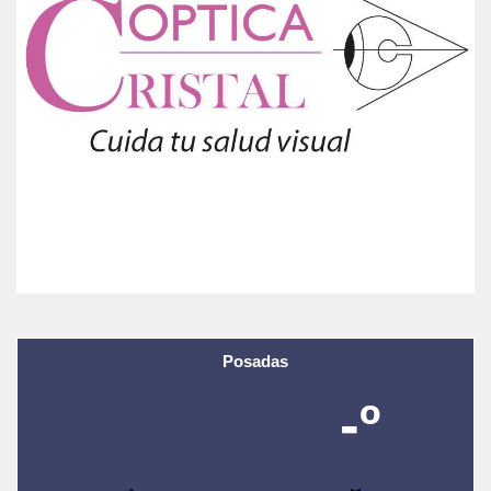
Posadas
-º