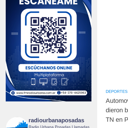
DEPORTES
Automov
dieron b
TN en 
radiourbanaposadas
Radio Urbana Posadas Llamadas