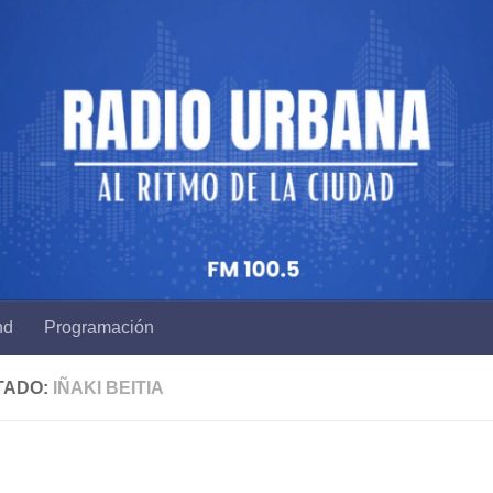
nd
Programación
TADO:
IÑAKI BEITIA