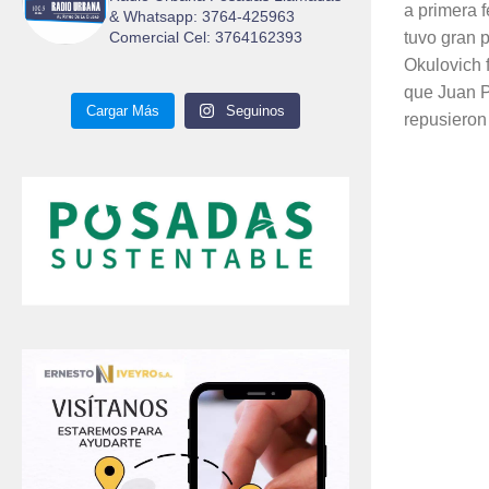
a primera 
& Whatsapp: 3764-425963
Comercial Cel: 3764162393
tuvo gran 
Okulovich f
que Juan Pa
Cargar Más
Seguinos
repusieron 