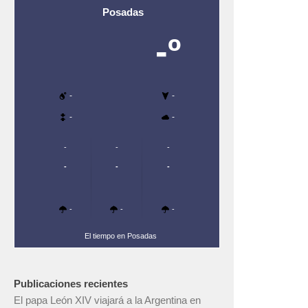
Posadas
-º
-
-
-
-
-
-
-
-
-
-
-
-
-
El tiempo en Posadas
Publicaciones recientes
El papa León XIV viajará a la Argentina en