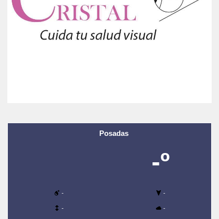
Posadas
-º
-
-
-
-