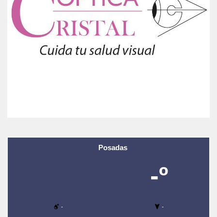
Posadas
-º
-
-