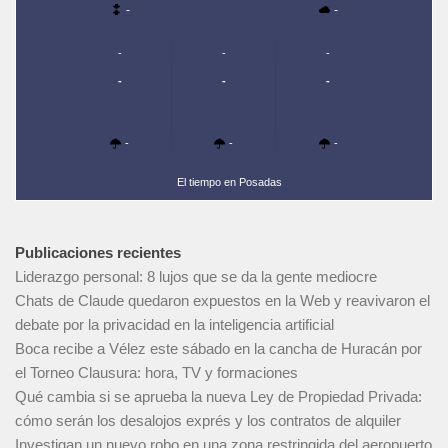
-
-
-
-
-
-
-
-
-
-
-
El tiempo en Posadas
Publicaciones recientes
Liderazgo personal: 8 lujos que se da la gente mediocre
Chats de Claude quedaron expuestos en la Web y reavivaron el
debate por la privacidad en la inteligencia artificial
Boca recibe a Vélez este sábado en la cancha de Huracán por
el Torneo Clausura: hora, TV y formaciones
Qué cambia si se aprueba la nueva Ley de Propiedad Privada:
cómo serán los desalojos exprés y los contratos de alquiler
Investigan un nuevo robo en una zona restringida del aeropuerto