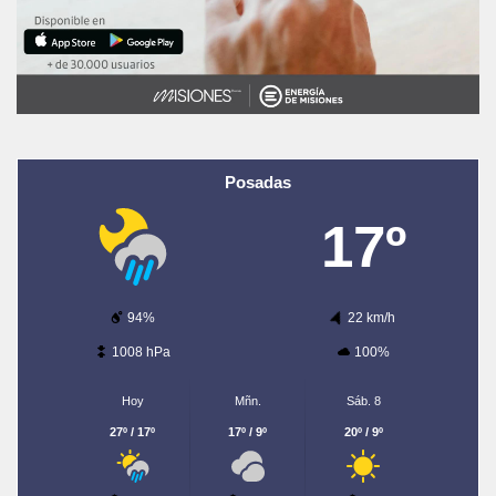
Posadas
17º
94%
22 km/h
1008 hPa
100%
Hoy
Mñn.
Sáb. 8
27º / 17º
17º / 9º
20º / 9º