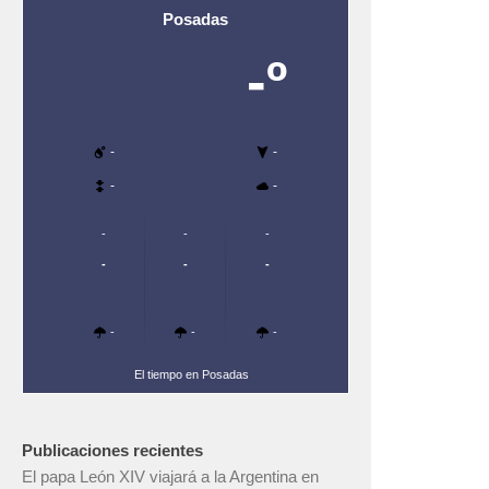
Posadas
-º
-
-
-
-
-
-
-
-
-
-
-
-
-
El tiempo en Posadas
Publicaciones recientes
El papa León XIV viajará a la Argentina en