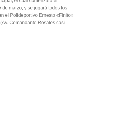
icipal, el cual comenzará el
5 de marzo, y se jugará todos los
en el Polideportivo Ernesto «Finito»
(Av. Comandante Rosales casi