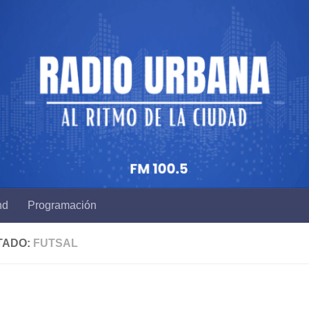
nd
Programación
TADO:
FUTSAL