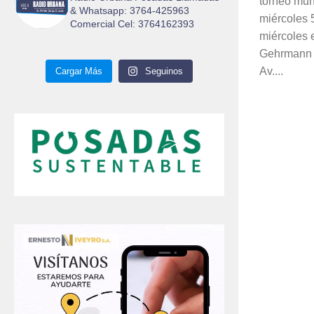
torneo mun
& Whatsapp: 3764-425963
miércoles 
Comercial Cel: 3764162393
miércoles 
Gehrmann 
Av....
Cargar Más
Seguinos