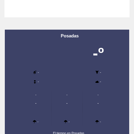
Posadas
-º
-
-
-
-
-
-
-
-
-
-
-
-
-
El tiempo en Posadas