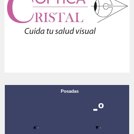
Posadas
-º
-
-