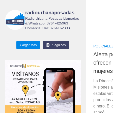
radiourbanaposadas
Radio Urbana Posadas Llamadas
& Whatsapp: 3764-425963
Comercial Cel: 3764162393
Cargar Más
Seguinos
POLICIALE
Alerta p
ofrecen
mujeres
La Direcci
Misiones a
estafas vi
productos 
dinero. El
afirmó...