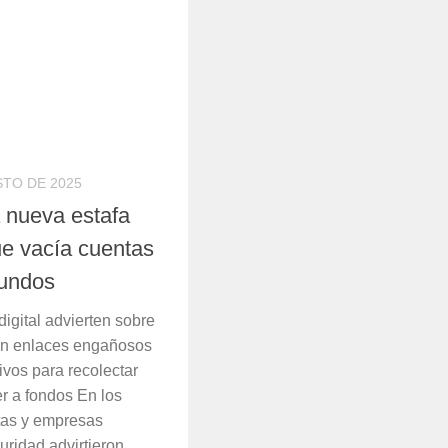
STO DE 2025
 nueva estafa
que vacía cuentas
gundos
digital advierten sobre
an enlaces engañosos
vos para recolectar
r a fondos En los
stas y empresas
ridad advirtieron...