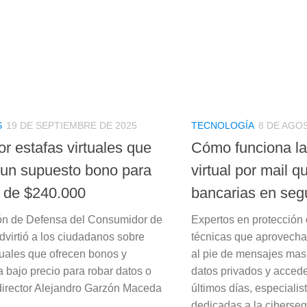
S
19 DE SEPTIEMBRE DE 2025
TECNOLOGÍA
8 DE AGO
or estafas virtuales que
Cómo funciona la
 un supuesto bono para
virtual por mail 
 de $240.000
bancarias en se
ón de Defensa del Consumidor de
Expertos en protección 
dvirtió a los ciudadanos sobre
técnicas que aprovech
rtuales que ofrecen bonos y
al pie de mensajes masi
a bajo precio para robar datos o
datos privados y accede
 director Alejandro Garzón Maceda
últimos días, especiali
dedicadas a la cibersegu