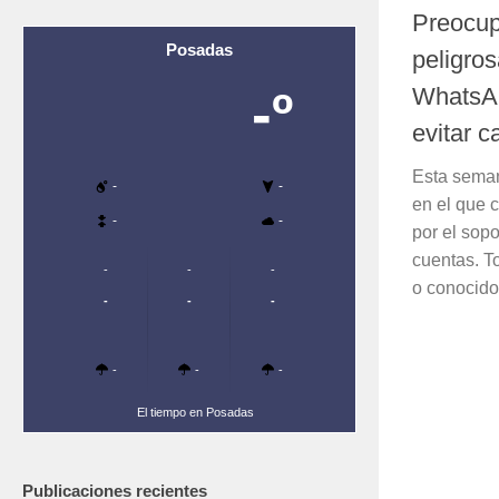
Preocup
Posadas
peligros
-º
WhatsAp
evitar c
Esta seman
-
-
en el que 
-
-
por el sopo
cuentas. T
-
-
-
o conocido
-
-
-
-
-
-
El tiempo en Posadas
Publicaciones recientes