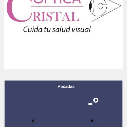
Posadas
-º
-
-