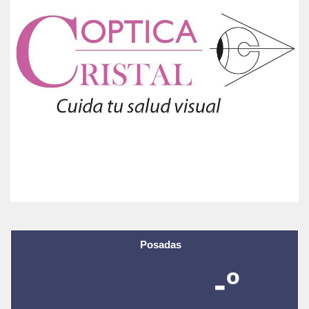
Posadas
-º