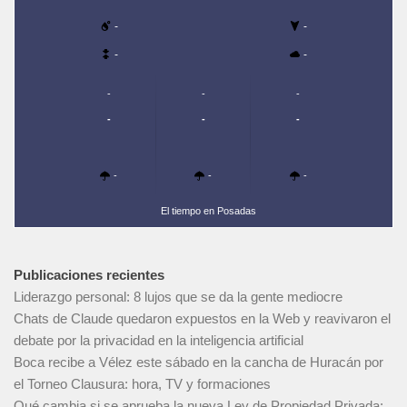
-
-
-
-
-
-
-
-
-
-
-
-
-
El tiempo en Posadas
Publicaciones recientes
Liderazgo personal: 8 lujos que se da la gente mediocre
Chats de Claude quedaron expuestos en la Web y reavivaron el
debate por la privacidad en la inteligencia artificial
Boca recibe a Vélez este sábado en la cancha de Huracán por
el Torneo Clausura: hora, TV y formaciones
Qué cambia si se aprueba la nueva Ley de Propiedad Privada: