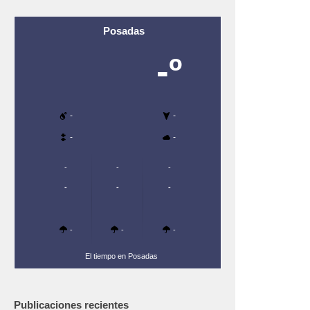
Posadas
-º
-
-
-
-
-
-
-
-
-
-
-
-
-
El tiempo en Posadas
Publicaciones recientes