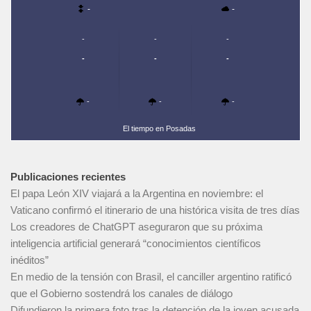
-
-
-
-
-
-
-
-
-
-
-
El tiempo en Posadas
Publicaciones recientes
El papa León XIV viajará a la Argentina en noviembre: el
Vaticano confirmó el itinerario de una histórica visita de tres días
Los creadores de ChatGPT aseguraron que su próxima
inteligencia artificial generará “conocimientos científicos
inéditos”
En medio de la tensión con Brasil, el canciller argentino ratificó
que el Gobierno sostendrá los canales de diálogo
Difundieron la primera foto tras la detención de la joven acusada