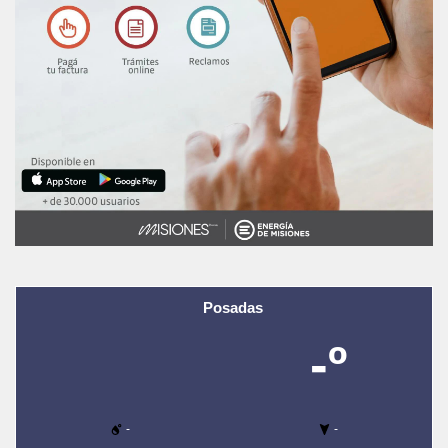
Posadas
-º
-
-