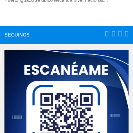
Puerto Iguazú se ubicó tercera a nivel nacional,...
SEGUINOS