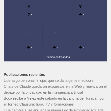
-
-
-
-
-
-
-
-
-
-
-
-
-
El tiempo en Posadas
Publicaciones recientes
Liderazgo personal: 8 lujos que se da la gente mediocre
Chats de Claude quedaron expuestos en la Web y reavivaron el
debate por la privacidad en la inteligencia artificial
Boca recibe a Vélez este sábado en la cancha de Huracán por
el Torneo Clausura: hora, TV y formaciones
Qué cambia si se aprueba la nueva Ley de Propiedad Privada: