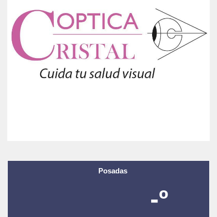
Posadas
-º