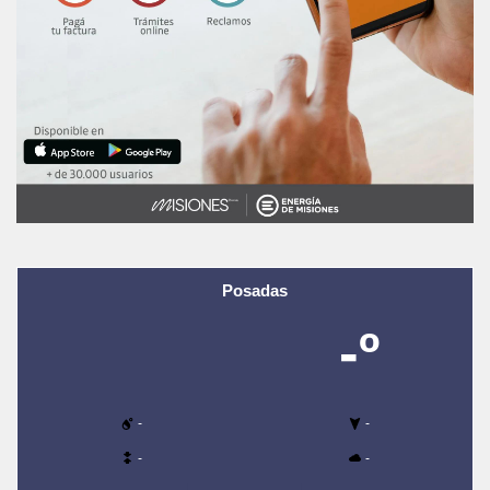
Posadas
-º
-
-
-
-