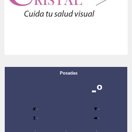
Posadas
-º
-
-
-
-
-
-
-