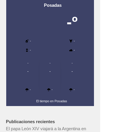
Posadas
-º
-
-
-
-
-
-
-
-
-
-
-
-
-
El tiempo en Posadas
Publicaciones recientes
El papa León XIV viajará a la Argentina en