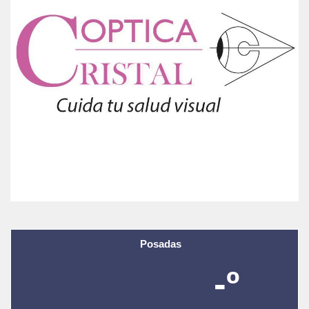
Posadas
-º