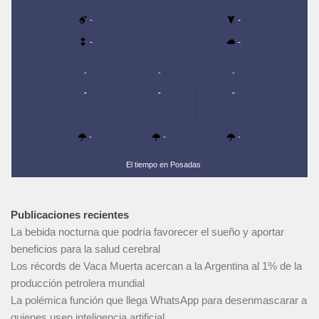
-
-
-
-
-
-
-
-
-
-
-
-
-
El tiempo en Posadas
Publicaciones recientes
La bebida nocturna que podría favorecer el sueño y aportar
beneficios para la salud cerebral
Los récords de Vaca Muerta acercan a la Argentina al 1% de la
producción petrolera mundial
La polémica función que llega WhatsApp para desenmascarar a
quienes usen inteligencia artificial