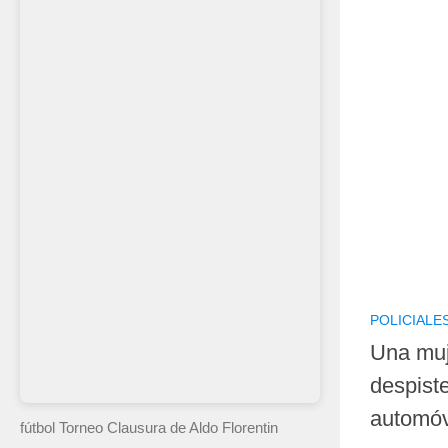
POLICIALE
Una muje
despist
automóv
fútbol Torneo Clausura
de Aldo Florentin