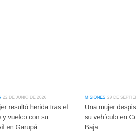
S
22 DE JUNIO DE 2026
MISIONES
29 DE SEPTI
r resultó herida tras el
Una mujer despis
e y vuelco con su
su vehículo en Co
il en Garupá
Baja