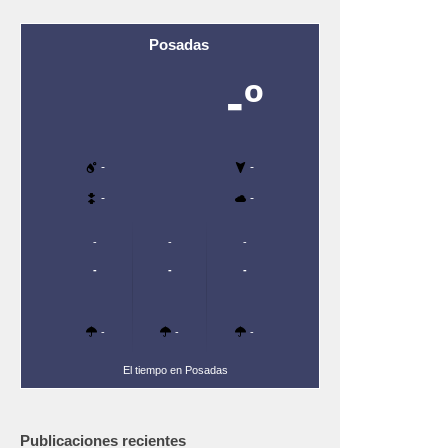
Posadas
-º
-
-
-
-
-
-
-
-
-
-
-
-
-
El tiempo en Posadas
Publicaciones recientes