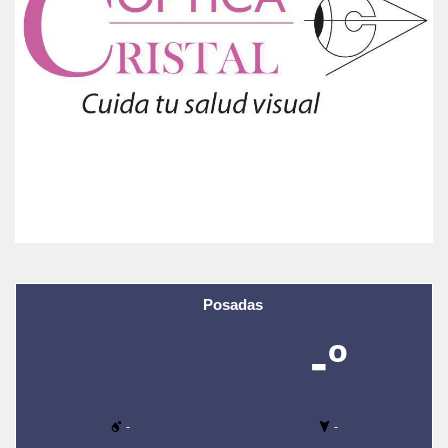
Posadas
-º
-
-