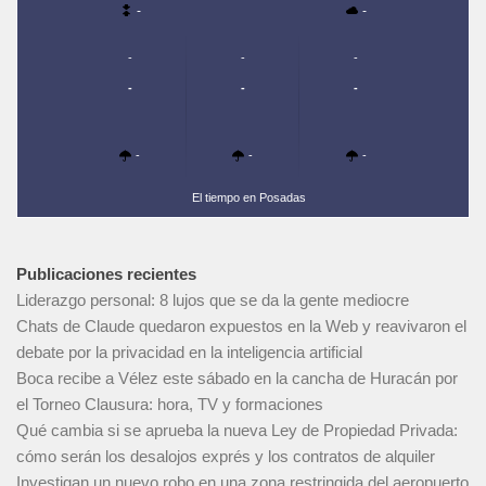
-
-
-
-
-
-
-
-
-
-
-
El tiempo en Posadas
Publicaciones recientes
Liderazgo personal: 8 lujos que se da la gente mediocre
Chats de Claude quedaron expuestos en la Web y reavivaron el
debate por la privacidad en la inteligencia artificial
Boca recibe a Vélez este sábado en la cancha de Huracán por
el Torneo Clausura: hora, TV y formaciones
Qué cambia si se aprueba la nueva Ley de Propiedad Privada:
cómo serán los desalojos exprés y los contratos de alquiler
Investigan un nuevo robo en una zona restringida del aeropuerto