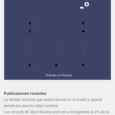
-º
-
-
-
-
-
-
-
-
-
-
-
-
-
El tiempo en Posadas
Publicaciones recientes
La bebida nocturna que podría favorecer el sueño y aportar
beneficios para la salud cerebral
Los récords de Vaca Muerta acercan a la Argentina al 1% de la