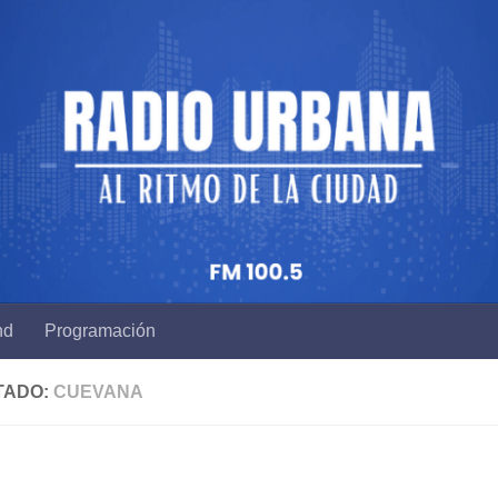
nd
Programación
TADO:
CUEVANA