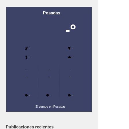
Posadas
-º
-
-
-
-
-
-
-
-
-
-
-
-
-
El tiempo en Posadas
Publicaciones recientes