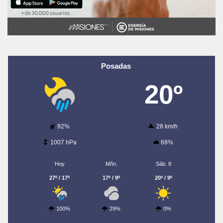
Posadas
20º
92%
28 km/h
1007 hPa
68%
Hoy
Mñn.
Sáb. 8
27º / 17º
17º / 9º
20º / 9º
100%
29%
0%