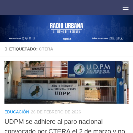
Saltar al contenido
ETIQUETADO:
CTERA
EDUCACIÓN
26 DE FEBRERO DE 2026
UDPM se adhiere al paro nacional
convocado por CTERA el 2 de marzo y no