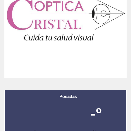
Posadas
-º