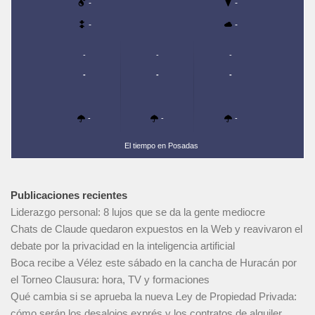
-
-
-
-
-
-
-
-
-
-
-
-
-
El tiempo en Posadas
Publicaciones recientes
Liderazgo personal: 8 lujos que se da la gente mediocre
Chats de Claude quedaron expuestos en la Web y reavivaron el
debate por la privacidad en la inteligencia artificial
Boca recibe a Vélez este sábado en la cancha de Huracán por
el Torneo Clausura: hora, TV y formaciones
Qué cambia si se aprueba la nueva Ley de Propiedad Privada:
cómo serán los desalojos exprés y los contratos de alquiler