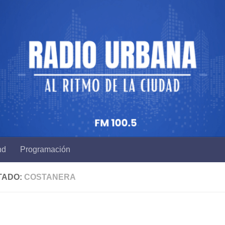
nd
Programación
TADO:
COSTANERA