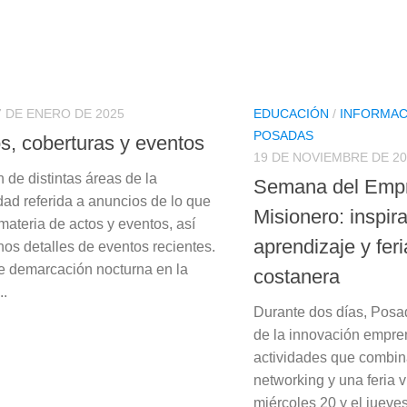
7 DE ENERO DE 2025
EDUCACIÓN
/
INFORMAC
POSADAS
s, coberturas y eventos
19 DE NOVIEMBRE DE 20
 de distintas áreas de la
Semana del Emp
dad referida a anuncios de lo que
Misionero: inspir
materia de actos y eventos, así
aprendizaje y feri
os detalles de eventos recientes.
e demarcación nocturna en la
costanera
..
Durante dos días, Posad
de la innovación empre
actividades que combin
networking y una feria 
miércoles 20 y el jueve