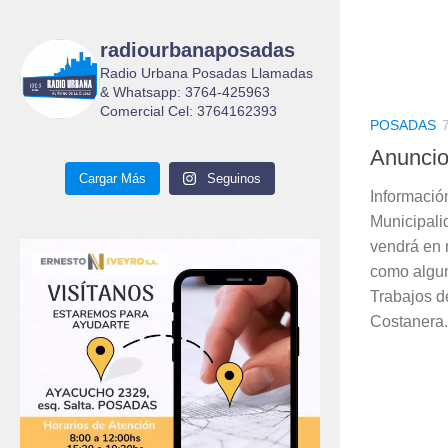
radiourbanaposadas
Radio Urbana Posadas Llamadas
& Whatsapp: 3764-425963
Comercial Cel: 3764162393
POSADAS
Anuncio
Cargar Más
Seguinos
Información
Municipali
vendrá en 
como algun
Trabajos d
Costanera.