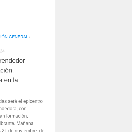
IÓN GENERAL
/
24
rendedor
ación,
a en la
as será el epicentro
ndedora, con
an formación,
vibrante. Mañana
s 21 de noviembre, de