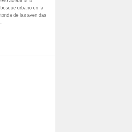
evó adelante la
 bosque urbano en la
rotonda de las avenidas
..