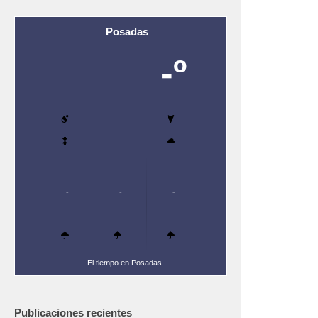
Posadas
-º
-
-
-
-
-
-
-
-
-
-
-
-
-
El tiempo en Posadas
Publicaciones recientes