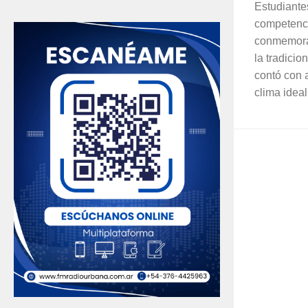
Estudiante
competenci
conmemoran
la tradicio
contó con 
clima ideal