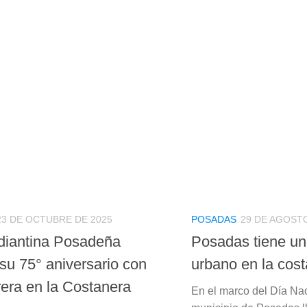
23 DE OCTUBRE DE 2025
POSADAS
29 DE AGOSTO
diantina Posadeña
Posadas tiene u
su 75° aniversario con
urbano en la cos
rera en la Costanera
En el marco del Día Nac