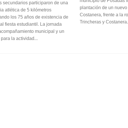
municipio de Posadas ll
s secundarios participaron de una
plantación de un nuevo
a atlética de 5 kilómetros
Costanera, frente a la 
do los 75 años de existencia de
Trincheras y Costanera..
nal fiesta estudiantil. La jornada
acompañamiento municipal y un
 para la actividad...