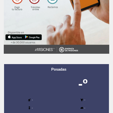
Posadas
-º
-
-
-
-