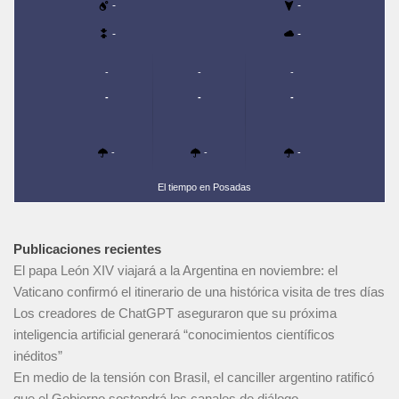
-
-
-
-
-
-
-
-
-
-
-
-
-
El tiempo en Posadas
Publicaciones recientes
El papa León XIV viajará a la Argentina en noviembre: el
Vaticano confirmó el itinerario de una histórica visita de tres días
Los creadores de ChatGPT aseguraron que su próxima
inteligencia artificial generará “conocimientos científicos
inéditos”
En medio de la tensión con Brasil, el canciller argentino ratificó
que el Gobierno sostendrá los canales de diálogo