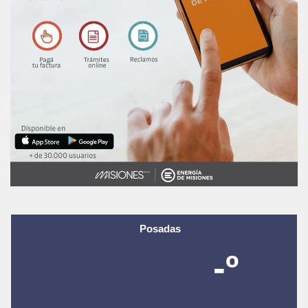
Posadas
-º