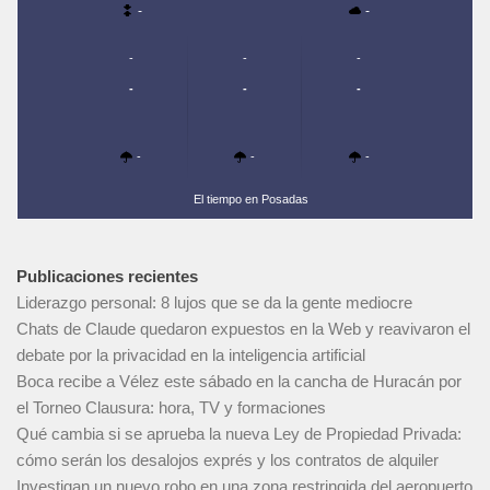
-
-
-
-
-
-
-
-
-
-
-
El tiempo en Posadas
Publicaciones recientes
Liderazgo personal: 8 lujos que se da la gente mediocre
Chats de Claude quedaron expuestos en la Web y reavivaron el
debate por la privacidad en la inteligencia artificial
Boca recibe a Vélez este sábado en la cancha de Huracán por
el Torneo Clausura: hora, TV y formaciones
Qué cambia si se aprueba la nueva Ley de Propiedad Privada:
cómo serán los desalojos exprés y los contratos de alquiler
Investigan un nuevo robo en una zona restringida del aeropuerto