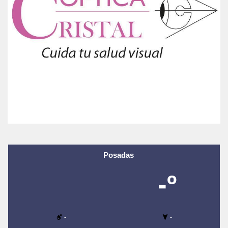
Posadas
-º
-
-