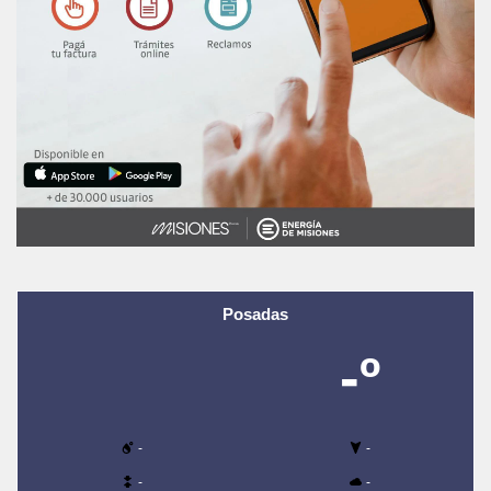
Posadas
-º
-
-
-
-