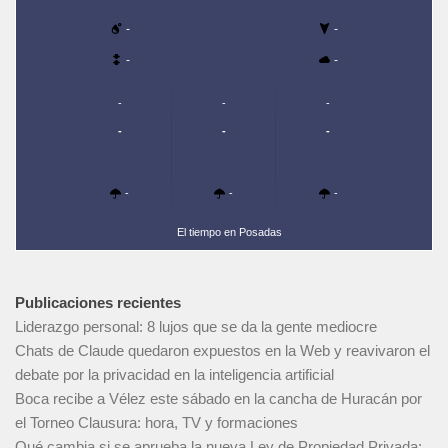
-
-
-
-
-
-
-
-
-
-
-
-
-
El tiempo en Posadas
Publicaciones recientes
Liderazgo personal: 8 lujos que se da la gente mediocre
Chats de Claude quedaron expuestos en la Web y reavivaron el
debate por la privacidad en la inteligencia artificial
Boca recibe a Vélez este sábado en la cancha de Huracán por
el Torneo Clausura: hora, TV y formaciones
Qué cambia si se aprueba la nueva Ley de Propiedad Privada: