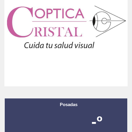
Posadas
-º