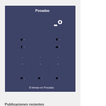
Posadas
-º
-
-
-
-
-
-
-
-
-
-
-
-
-
El tiempo en Posadas
Publicaciones recientes