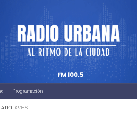
nd
Programación
TADO:
AVES