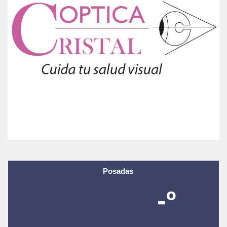
Posadas
-º