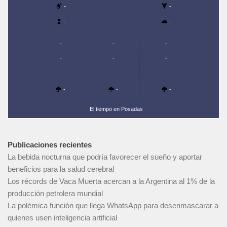
-
-
-
-
-
-
-
-
-
-
-
-
-
El tiempo en Posadas
Publicaciones recientes
La bebida nocturna que podría favorecer el sueño y aportar
beneficios para la salud cerebral
Los récords de Vaca Muerta acercan a la Argentina al 1% de la
producción petrolera mundial
La polémica función que llega WhatsApp para desenmascarar a
quienes usen inteligencia artificial