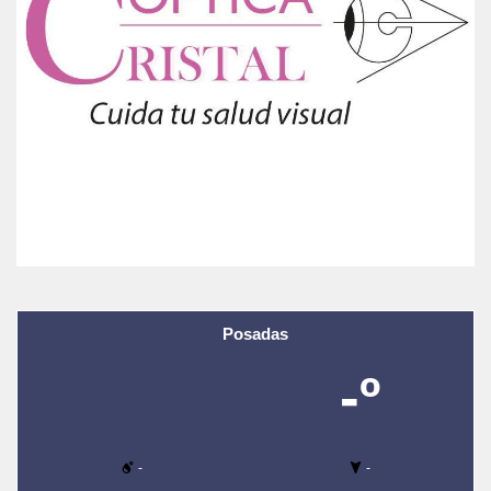
Posadas
-º
-
-