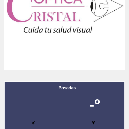
Posadas
-º
-
-