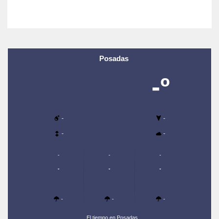
Posadas
-º
-
-
-
-
-
-
-
-
-
-
-
-
-
El tiempo en Posadas