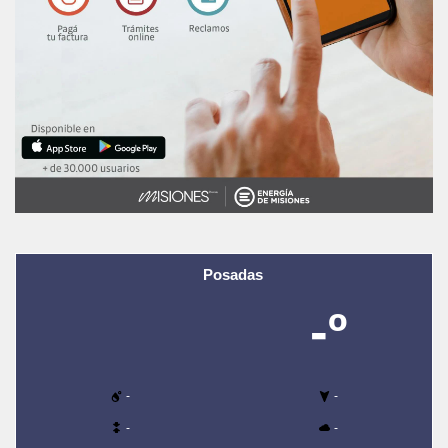
Posadas
-º
-
-
-
-