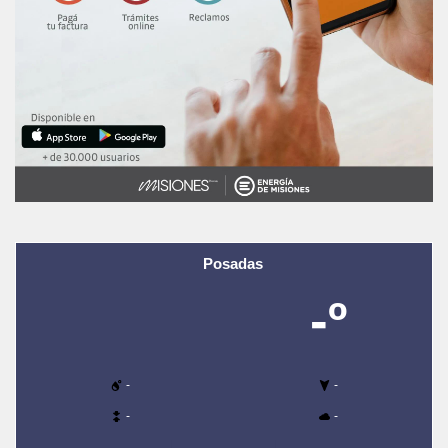
Posadas
-º
-
-
-
-