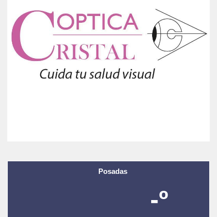
Posadas
-º