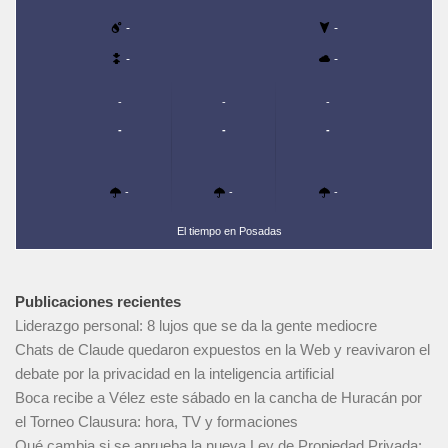
-
-
-
-
-
-
-
-
-
-
-
-
-
El tiempo en Posadas
Publicaciones recientes
Liderazgo personal: 8 lujos que se da la gente mediocre
Chats de Claude quedaron expuestos en la Web y reavivaron el
debate por la privacidad en la inteligencia artificial
Boca recibe a Vélez este sábado en la cancha de Huracán por
el Torneo Clausura: hora, TV y formaciones
Qué cambia si se aprueba la nueva Ley de Propiedad Privada: