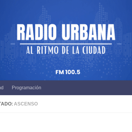
nd
Programación
TADO:
ASCENSO