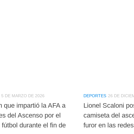
5 DE MARZO DE 2026
DEPORTES
26 DE DICIE
n que impartió la AFA a
Lionel Scaloni p
es del Ascenso por el
camiseta del asc
 fútbol durante el fin de
furor en las redes