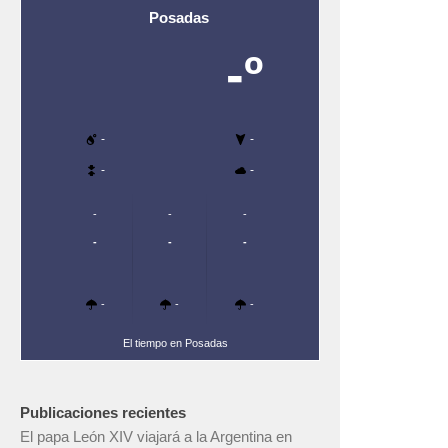
Posadas
-º
-
-
-
-
-
-
-
-
-
-
-
-
-
El tiempo en Posadas
Publicaciones recientes
El papa León XIV viajará a la Argentina en