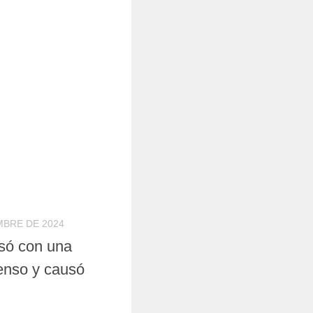
MBRE DE 2024
osó con una
enso y causó