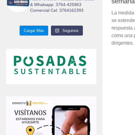
semana
& Whatsapp: 3764-425963
Comercial Cel: 3764162393
La medida 
se extende
respuesta 
Cargar Más
Seguinos
como una p
dirigentes.