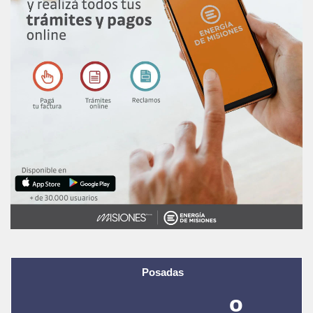
Posadas
-º