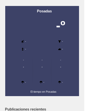
Posadas
-º
-
-
-
-
-
-
-
-
-
-
-
-
-
El tiempo en Posadas
Publicaciones recientes