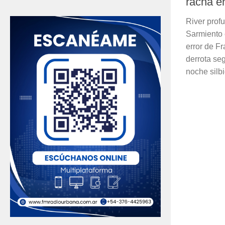
racha e
River profu
Sarmiento 
error de F
derrota se
noche silbi