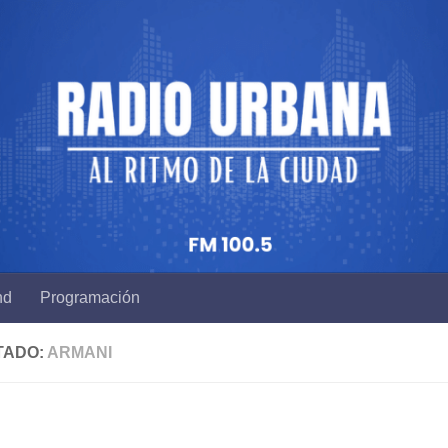
nd
Programación
TADO:
ARMANI