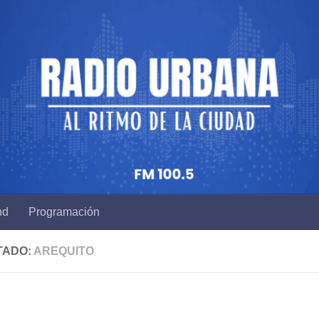
nd
Programación
TADO:
AREQUITO