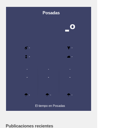
Posadas
-º
-
-
-
-
-
-
-
-
-
-
-
-
-
El tiempo en Posadas
Publicaciones recientes