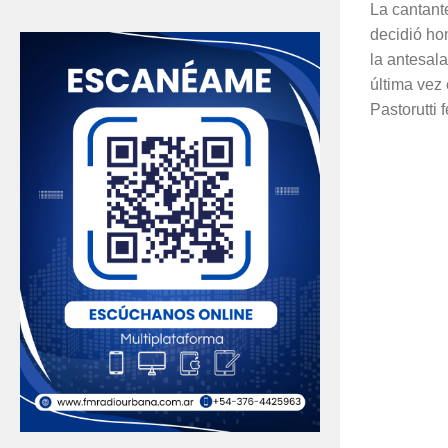
La cantant
decidió ho
la antesala
última vez
Pastorutti 